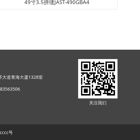
49寸3.5拼缝JAST-490GBA4
大道青海大厦1328室
83563506
关注我们
cccc号